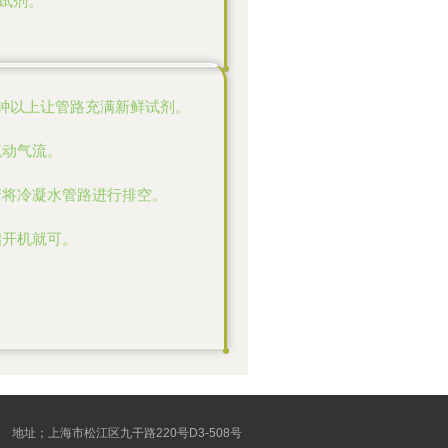
试剂。
分钟以上让管路充满新鲜试剂。
流动气流。
请将冷凝水管路进行排空。
启开机就可。
地址；上海市松江区九干路220号D3-508号