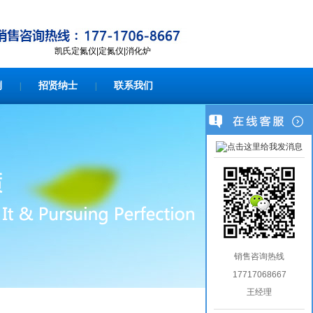
凯氏定氮仪|定氮仪|消化炉
例
招贤纳士
联系我们
|
|
销售咨询热线
17717068667
王经理