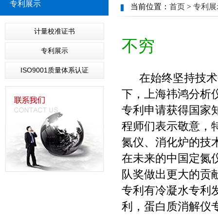
专利展示
当前位置：
首页
>
专利展
计量校准证书
不穷
专利展示
ISO9001质量体系认证
在始终坚持技术创
下，上海祎鸿分析
专利申请获得国家
程师们表示敬意，
氮仪、消化炉的技
在未来的中国定氮
队奖做出更大的贡
专利有冷凝水专利
利，蛋白质消解仪